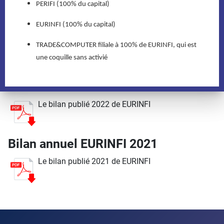
PERIFI (100% du capital)
EURINFI (100% du capital)
Bilan annuel EURINFI 2023
TRADE&COMPUTER filiale à 100% de EURINFI, qui est
Le bilan publié 2023 de EURINFI
une coquille sans activié
Bilan annuel EURINFI 2022
Le bilan publié 2022 de EURINFI
Bilan annuel EURINFI 2021
Le bilan publié 2021 de EURINFI