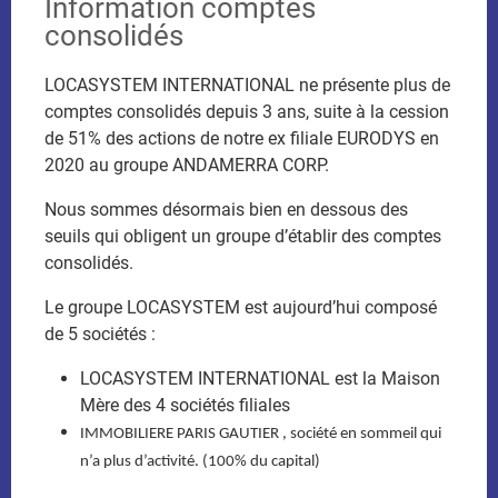
Information comptes
consolidés
LOCASYSTEM INTERNATIONAL ne présente plus de
comptes consolidés depuis 3 ans, suite à la cession
de 51% des actions de notre ex filiale EURODYS en
2020 au groupe ANDAMERRA CORP.
Nous sommes désormais bien en dessous des
seuils qui obligent un groupe d’établir des comptes
Données financières EURINFI
consolidés.
Bilan annuel EURINFI 2025
Le groupe LOCASYSTEM est aujourd’hui composé
de 5 sociétés :
Le bilan publié 2025 de EURINFI
LOCASYSTEM INTERNATIONAL est la Maison
Mère des 4 sociétés filiales
Bilan annuel EURINFI 2024
IMMOBILIERE PARIS GAUTIER , société en sommeil qui
n’a plus d’activité. (100% du capital)
Le bilan publié 2024 de EURINFI